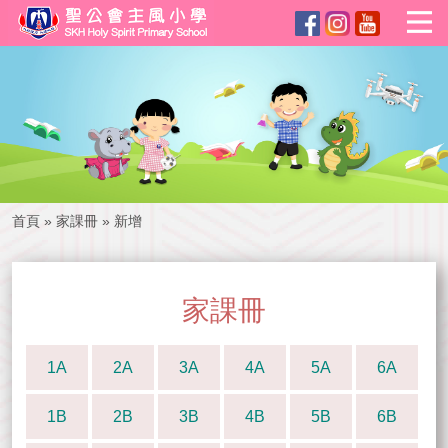
首頁
»
家課冊
»
新增
家課冊
1A
2A
3A
4A
5A
6A
1B
2B
3B
4B
5B
6B