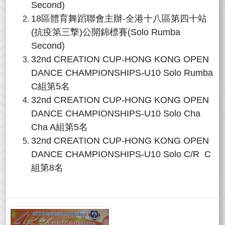
Second)
18區體育舞蹈聯會主辦-全港十八區第四十站
(抗疫第三撃)公開錦標賽(Solo Rumba
Second)
32nd CREATION CUP-HONG KONG OPEN
DANCE CHAMPIONSHIPS-U10 Solo Rumba
C組第5名
32nd CREATION CUP-HONG KONG OPEN
DANCE CHAMPIONSHIPS-U10 Solo Cha
Cha A組第5名
32nd CREATION CUP-HONG KONG OPEN
DANCE CHAMPIONSHIPS-U10 Solo C/R C
組第8名