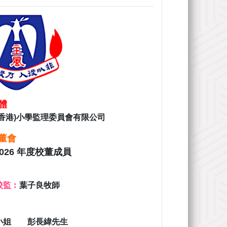
體
(香港)小學監理委員會有限公司
董會
-2026 年度校董
成員
校監︰
葉子良牧師
小姐 彭長緯先生