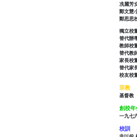
冼麗芳
鄭文慧
鄭思
獨立校
替代辦
教師校
替代教
家長校
替代家
校友校
宗教
基督教
創校年
一九七
校訓
非以役