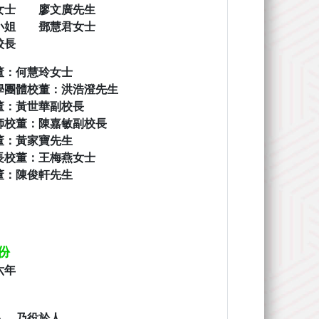
女士 廖文廣先生
小姐 鄧慧君女士
思校長
董：何慧玲女士
學團體校董：
洪浩澄先生
董：黃世華副校長
師校董：陳嘉敏副校長
董：黃家寶先生
長校董：王梅燕女士
董：陳俊軒先生
份
六年
人，乃役於人