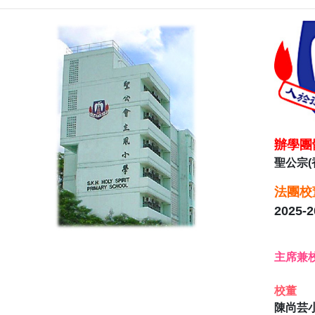
辦學團
聖公宗
法團校
2025
主席兼
校董
陳尚芸