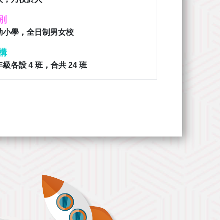
別
助小學，全日制男女校
構
級各設 4 班，合共 24 班