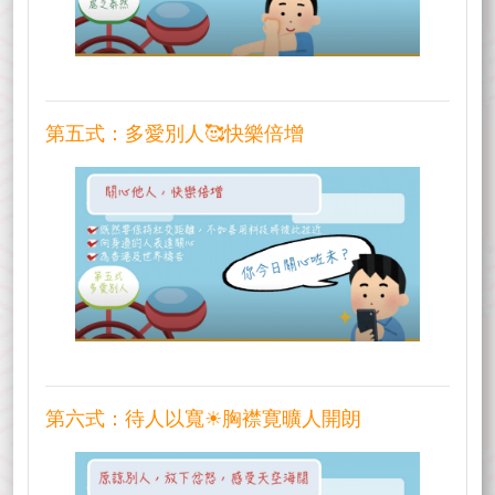
第五式：多愛別人🥰快樂倍增
第六式：待人以寬☀胸襟寛曠人開朗