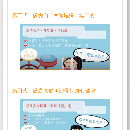
第三式：多愛自己❤你是獨一無二的
第四式：處之泰然🧘🏻保持身心健康