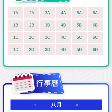
1A
2A
3A
4A
5A
6A
1B
2B
3B
4B
5B
6B
1C
2C
3C
4C
5C
6C
1D
2D
3D
4D
5D
6D
八月
«
»