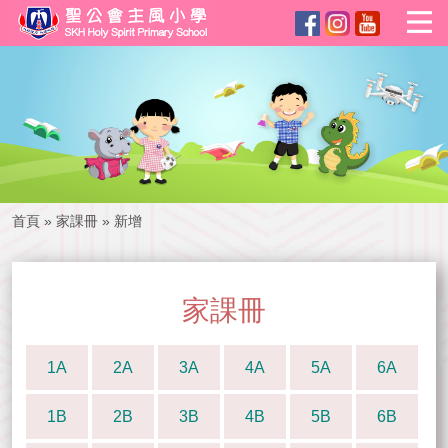
首頁
»
家課冊
»
新增
家課冊
1A
2A
3A
4A
5A
6A
1B
2B
3B
4B
5B
6B