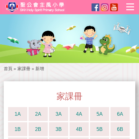
首頁
»
家課冊
»
新增
家課冊
1A
2A
3A
4A
5A
6A
1B
2B
3B
4B
5B
6B