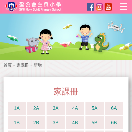
首頁
»
家課冊
»
新增
家課冊
1A
2A
3A
4A
5A
6A
1B
2B
3B
4B
5B
6B