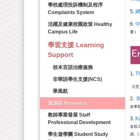
學校處理投訴機制及程序
5.
Complaints System
6.
活躍及健康校園政策 Healthy
Campus Life
書 )
學習支援 Learning
Support
校本言語治療服務
1.
Th
非華語學生支援(NCS)
注意
乘風航
2.
B
資源區 Resource
故事
教師專業發展 Staff
3.
K
Professional Development
各類
學生遊學團 Student Study
讀。)