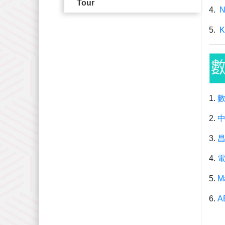
Tour
4.
N
5.
K
1.
2.
3.
4.
5.
M
6.
A