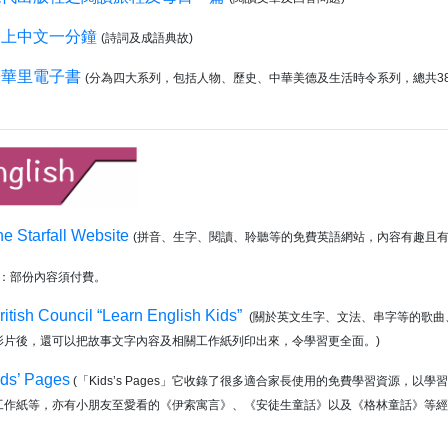
網上中文一分鐘
(詩詞及成語典故)
中華里電子書
(分為四大系列，包括人物、歷史、中華美德及生活時令系列，總共38
e Starfall Website
(拼音、生字、閱讀、聆聽等的免費英語網站，內容有趣且有
：部份內容須付費。
ritish Council “Learn English Kids”
(關於英文生字、文法、串字等的歌曲
影片後，還可以把故事文字內容及相關工作紙列印出來，令學習更全面。)
ids’ Pages
(「Kids’s Pages」它收錄了很多適合家長使用的免費學習資源，
工作紙等，亦有小朋友至愛看的《伊索寓言》、《安徒生童話》以及《格林童話》等經