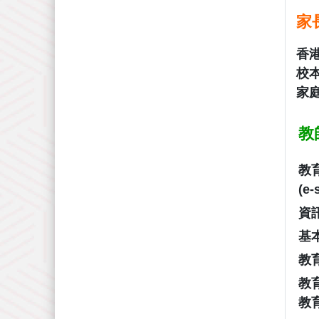
家
香
校本
家
教
教
(e-
資
基
教
教
教