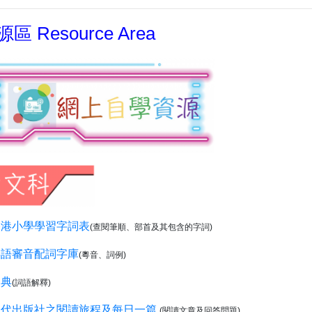
區 Resource Area
香港小學學習字詞表
(查閱筆順、部首及其包含的字詞)
粵語審音配詞字庫
(粵音、詞例)
漢典
(詞語解釋)
現代出版社之閱讀旅程及每日一篇
(閱讀文章及回答問題)