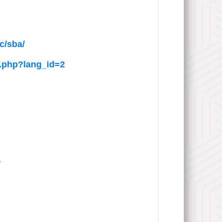
c/sba/
n.php?lang_id=2
/