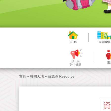
首頁
»
校園天地
»
資源區 Resource
資