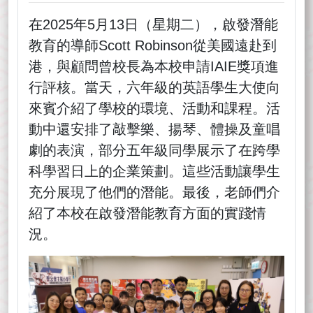
在2025年5月13日（星期二），啟發潛能
教育的導師Scott Robinson從美國遠赴到
港，與顧問曾校長為本校申請IAIE獎項進
行評核。當天，六年級的英語學生大使向
來賓介紹了學校的環境、活動和課程。活
動中還安排了敲擊樂、揚琴、體操及童唱
劇的表演，部分五年級同學展示了在跨學
科學習日上的企業策劃。這些活動讓學生
充分展現了他們的潛能。最後，老師們介
紹了本校在啟發潛能教育方面的實踐情
況。