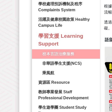
學校處理投訴機制及程序
根
Complaints System
流暢
活躍及健康校園政策 Healthy
透
Campus Life
礙。
學習支援 Learning
語音
Support
校本言語治療服務
非華語學生支援(NCS)
乘風航
資源區 Resource
教師專業發展 Staff
Professional Development
學生遊學團 Student Study