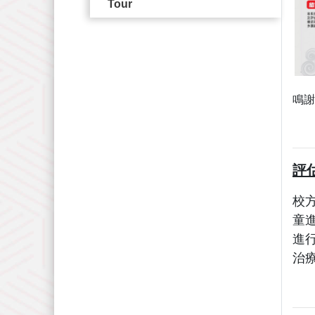
Tour
鳴謝
評
校
童
進
治