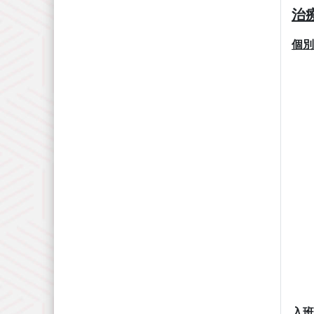
治
個別
入班