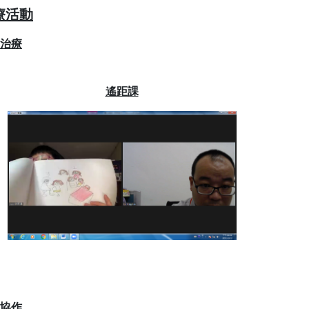
療活動
治療
遙距課
協作