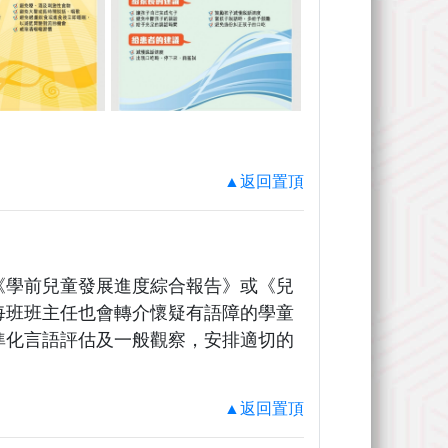
▲返回置頂
《學前兒童發展進度綜合報告》或《兒
每班班主任也會轉介懷疑有語障的學童
準化言語評估及一般觀察，安排適切的
▲返回置頂