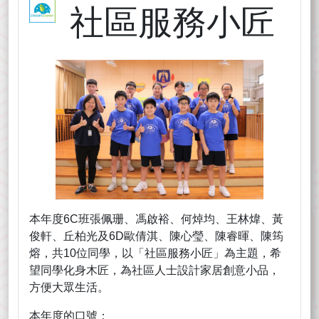
社區服務小匠
本年度6C班張佩珊、馮啟裕、何焯均、王林煒、黃
俊軒、丘柏光及6D歐倩淇、陳心瑩、陳睿暉、陳筠
熔，共10位同學，以「社區服務小匠」為主題，希
望同學化身木匠，為社區人士設計家居創意小品，
方便大眾生活。
本年度的口號：