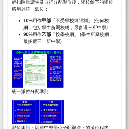
經扣除重讀生及自行分配學位後，學校餘下的學位
將用於統一派位：
10%
用作
甲部
「不受學校網限制」 (任何校
網，包括學生所屬校網，最多選三所中學)
90%
用作
乙部
「按學校網」 (學生所屬校網，
最多選三十所中學)
統一派位分配準則
派位組別：因應中學學位分配辦法下的派位程序，