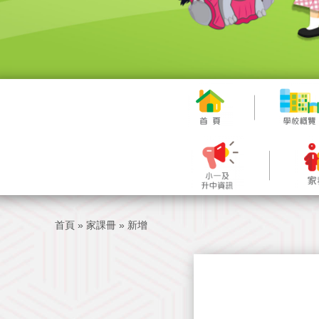
首頁
»
家課冊
»
新增