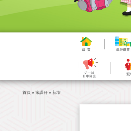
首頁
»
家課冊
»
新增