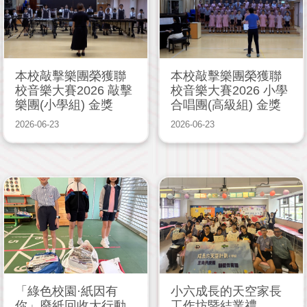
本校敲擊樂團榮獲聯
本校敲擊樂團榮獲聯
校音樂大賽2026 敲擊
校音樂大賽2026 小學
樂團(小學組) 金獎
合唱團(高級組) 金獎
2026-06-23
2026-06-23
「綠色校園·紙因有
小六成長的天空家長
你」廢紙回收大行動
工作坊暨結業禮