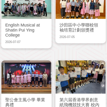
English Musical at
沙田區中小學聯校領
Shatin Pui Ying
袖培育計劃頒獎禮
College
2026-07-05
2026-07-07
聖公會主風小學 畢業
第六屆香港學界創意
典禮
紙飛機競技大賽 校內