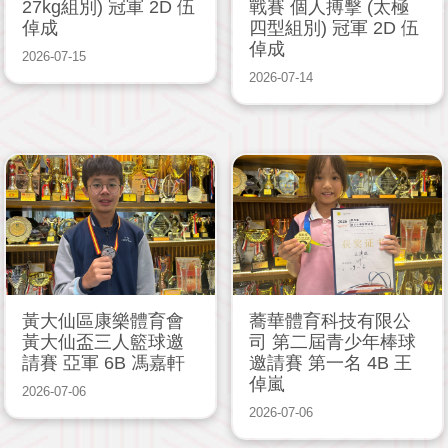
27kg組別) 冠軍 2D 伍
戰賽 個人搏擊 (太極
倬成
四型組別) 冠軍 2D 伍
倬成
2026-07-15
2026-07-14
黃大仙區康樂體育會
蕎華體育科技有限公
黃大仙盃三人籃球邀
司 第二屆青少年棒球
請賽 亞軍 6B 馮嘉軒
邀請賽 第一名 4B 王
倬嵐
2026-07-06
2026-07-06