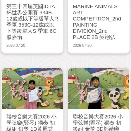
第三十四屆英國IDTA
MARINE ANIMALS
杯世界公開賽 334B-
ART
12歲或以下等級單人R
COMPETITION_2nd
季軍 353C-12歲或以
PAINTING
下等級單人S 季軍 6C
DIVISION_2nd
廖嘉怡
PLACE 2B 吳翊弘
2026-07-20
2026-07-20
聯校音樂大賽2026 小
聯校音樂大賽2026 小
學弦樂(豎琴) 獨奏 初
學弦樂(豎琴) 獨奏 初
級組 銀獎 1D黃麗棠
級組 金獎 3D鄭靖曦