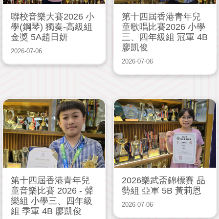
聯校音樂大賽2026 小
第十四屆香港青年兒
學(鋼琴) 獨奏-高級組
童歌唱比賽2026 小學
金獎 5A趙日妍
三、四年級組 冠軍 4B
廖凱俊
2026-07-06
2026-07-06
第十四屆香港青年兒
2026樂武盃錦標賽 品
童音樂比賽 2026 - 聲
勢組 亞軍 5B 黃莉恩
樂組 小學三、四年級
2026-07-06
組 季軍 4B 廖凱俊