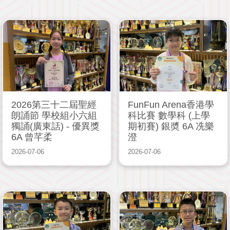
2026第三十二屆聖經
FunFun Arena香港學
朗誦節 學校組小六組
科比賽 數學科 (上學
獨誦(廣東話) - 優異獎
期初賽) 銀奬 6A 冼樂
6A 曾芊柔
澄
2026-07-06
2026-07-06