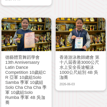
德藝體育舞蹈學會
香港游泳教師總會 第
13th Anniversasry
十八屆香港3000公尺
Latin Dance
水上安全長途暢泳
Competition 10歲組C
1000公尺組別 4B 吳
R 亞軍 10歲組Solo
泇蕎
Samba 季軍 10歲組
2026-06-03
Solo Cha Cha Cha 季
軍 10歲組Solo
Rumba 季軍 4B 吳泇
蕎