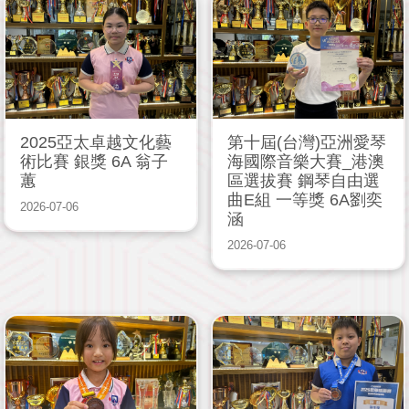
2025亞太卓越文化藝
第十屆(台灣)亞洲愛琴
術比賽 銀獎 6A 翁子
海國際音樂大賽_港澳
蕙
區選拔賽 鋼琴自由選
曲E組 一等獎 6A劉奕
2026-07-06
涵
2026-07-06