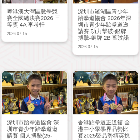
粵港澳大灣區數學競
深圳市羅湖區青少年
賽全國總決賽2026 三
跆拳道協會 2026年深
等獎 4A 李考軒
圳市青少年跆拳道邀
請賽 功力擊破-銀牌
2026-07-15
搏擊-銅牌 2B 葉汶諾
2026-07-15
深圳市跆拳道協會 深
香港跆拳道正道舘 全
圳市青少年跆拳道邀
港中小學學界品勢比
請賽 個人搏擊(25-
賽2025暨品勢精英挑