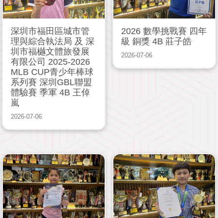
深圳市福田區城市管
2026 數學挑戰賽 四年
理與綜合執法局 及 深
級 銅獎 4B 莊子皓
圳市福樾文體旅發展
2026-07-06
有限公司 2025-2026
MLB CUP青少年棒球
系列賽 深圳GBL聯盟
體驗賽 季軍 4B 王倬
嵐
2026-07-06