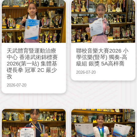
天武體育暨運動治療
聯校音樂大賽2026 小
中心 香港武術錦標賽
學弦樂(豎琴) 獨奏-高
2026(第一站) 集體基
級組 銀獎 5A高梓喬
礎長拳 冠軍 2C 嚴少
2026-07-20
孜
2026-07-20