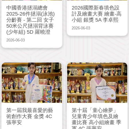
中國香港拯溺總會
2026國際新春填色設
2025-26件拯溺(泳池)
計及繪畫大賽 繪畫-高
分齡賽 - 第二回 女子
小組 銀獎 5A 李卓熙
50米公尺拯溺背泳賽
2026-06-03
(少年組) 5D 羅曉澄
2026-06-03
第一屆我最喜愛的藝
第十屆「童心繪夢」
術創作大賽 金獎 4C
兒童青少年填色及繪
張寧安
畫比賽 高小組繪畫 季
軍 4C 張寧安