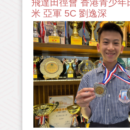
飛達田徑會 香港青少年田徑分
米 亞軍 5C 劉逸深