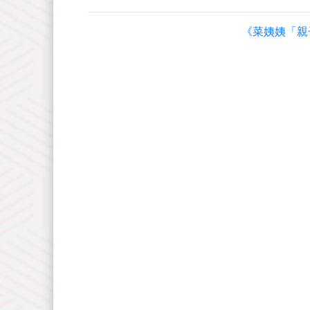
《菜姨姨「親