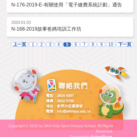
N-176-2019-E-有關使用「電子繳費系統計劃」通告
2020-01-03
N-168-2019故事爸媽培訓工作坊
上一頁
1
2
3
4
5
6
7
8
9
10
下一頁
Copyright © 2026 by SKH Holy Spirit Primary School. All Rights
Reserved.
Powered by
SchoolTeam
.