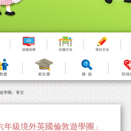
倫敦遊學團」事宜
關「五,六年級境外英國倫敦遊學團」