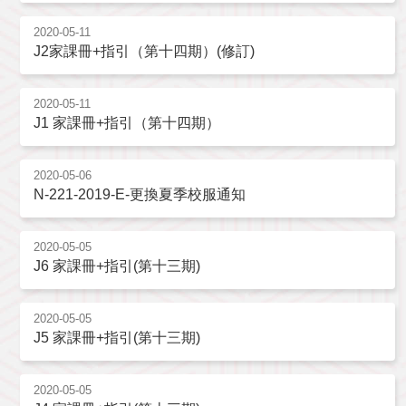
2020-05-11
J2家課冊+指引（第十四期）(修訂)
2020-05-11
J1 家課冊+指引（第十四期）
2020-05-06
N-221-2019-E-更換夏季校服通知
2020-05-05
J6 家課冊+指引(第十三期)
2020-05-05
J5 家課冊+指引(第十三期)
2020-05-05