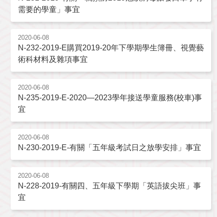
需要的學童」事宜
2020-06-08
N-232-2019-E購買2019-20年下學期學生簿冊、視覺藝
術科材料及雜項事宜
2020-06-08
N-235-2019-E-2020—2023學年接送學童服務(校車)事
宜
2020-06-08
N-230-2019-E-有關「五年級考試日之放學安排」事宜
2020-06-08
N-228-2019-有關四、五年級下學期「英語拔尖班」事
宜