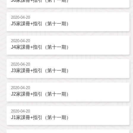
J6家課冊+指引（第十一期）
2020-04-20
J5家課冊+指引（第十一期）
2020-04-20
J4家課冊+指引（第十一期）
2020-04-20
J3家課冊+指引（第十一期）
2020-04-20
J2家課冊+指引（第十一期）
2020-04-20
J1家課冊+指引（第十一期）