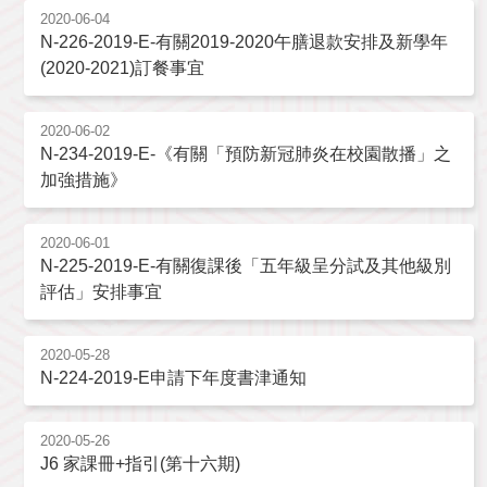
2020-06-04
N-226-2019-E-有關2019-2020午膳退款安排及新學年
(2020-2021)訂餐事宜
2020-06-02
N-234-2019-E-《有關「預防新冠肺炎在校園散播」之
加強措施》
2020-06-01
N-225-2019-E-有關復課後「五年級呈分試及其他級別
評估」安排事宜
2020-05-28
N-224-2019-E申請下年度書津通知
2020-05-26
J6 家課冊+指引(第十六期)