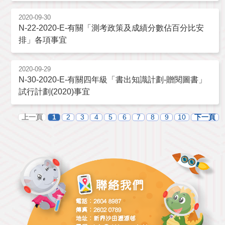
2020-09-30
N-22-2020-E-有關「測考政策及成績分數佔百分比安
排」各項事宜
2020-09-29
N-30-2020-E-有關四年級「書出知識計劃-贈閱圖書」
試行計劃(2020)事宜
上一頁
1
2
3
4
5
6
7
8
9
10
下一頁