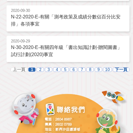
2020-09-30
N-22-2020-E-有關「測考政策及成績分數佔百分比安
排」各項事宜
2020-09-29
N-30-2020-E-有關四年級「書出知識計劃-贈閱圖書」
試行計劃(2020)事宜
上一頁
1
2
3
4
5
6
7
8
9
10
下一頁