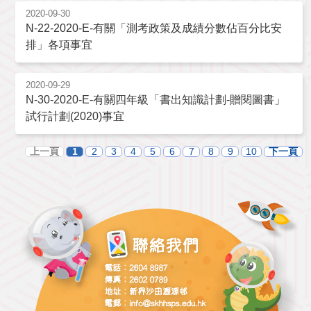
2020-09-30
N-22-2020-E-有關「測考政策及成績分數佔百分比安
排」各項事宜
2020-09-29
N-30-2020-E-有關四年級「書出知識計劃-贈閱圖書」
試行計劃(2020)事宜
上一頁
1
2
3
4
5
6
7
8
9
10
下一頁