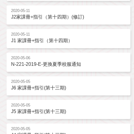
2020-05-11
J2家課冊+指引（第十四期）(修訂)
2020-05-11
J1 家課冊+指引（第十四期）
2020-05-06
N-221-2019-E-更換夏季校服通知
2020-05-05
J6 家課冊+指引(第十三期)
2020-05-05
J5 家課冊+指引(第十三期)
2020-05-05