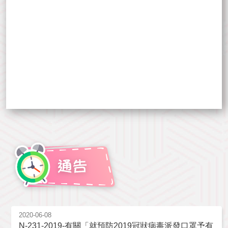
2020-06-08
N-231-2019-有關「就預防2019冠狀病毒派發口罩予有