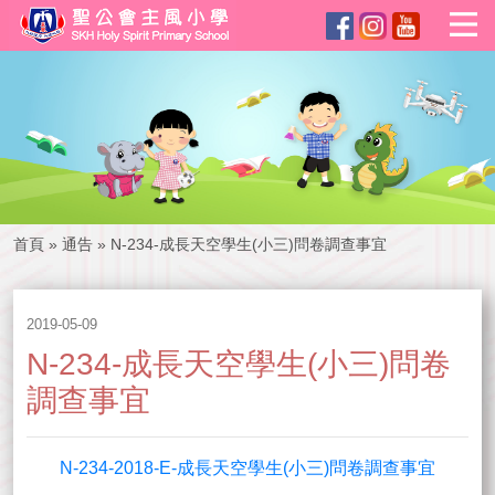
首頁
»
通告
»
N-234-成長天空學生(小三)問卷調查事宜
2019-05-09
N-234-成長天空學生(小三)問卷
調查事宜
N-234-2018-E-成長天空學生(小三)問卷調查事宜