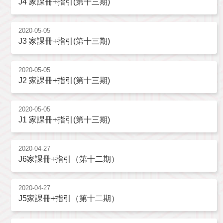
J4 家課冊+指引(第十三期)
2020-05-05
J3 家課冊+指引(第十三期)
2020-05-05
J2 家課冊+指引(第十三期)
2020-05-05
J1 家課冊+指引(第十三期)
2020-04-27
J6家課冊+指引（第十二期）
2020-04-27
J5家課冊+指引（第十二期）