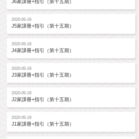
J6家課冊+指引（第十五期）
2020-05-19
J5家課冊+指引（第十五期）
2020-05-19
J4家課冊+指引（第十五期）
2020-05-19
J3家課冊+指引（第十五期）
2020-05-19
J2家課冊+指引（第十五期）
2020-05-19
J1家課冊+指引（第十五期）