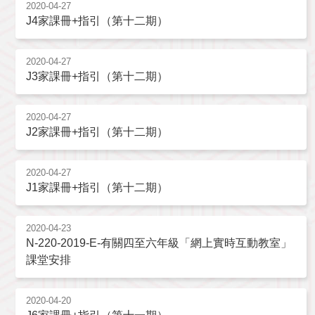
2020-04-27
J4家課冊+指引（第十二期）
2020-04-27
J3家課冊+指引（第十二期）
2020-04-27
J2家課冊+指引（第十二期）
2020-04-27
J1家課冊+指引（第十二期）
2020-04-23
N-220-2019-E-有關四至六年級「網上實時互動教室」
課堂安排
2020-04-20