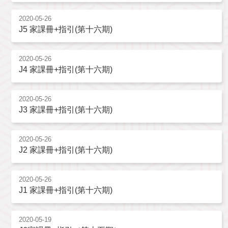
2020-05-26
J5 家課冊+指引(第十六期)
2020-05-26
J4 家課冊+指引(第十六期)
2020-05-26
J3 家課冊+指引(第十六期)
2020-05-26
J2 家課冊+指引(第十六期)
2020-05-26
J1 家課冊+指引(第十六期)
2020-05-19