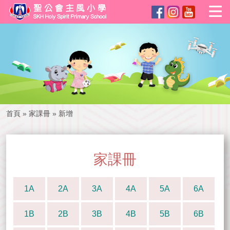
首頁
»
家課冊
»
新增
家課冊
1A
2A
3A
4A
5A
6A
1B
2B
3B
4B
5B
6B