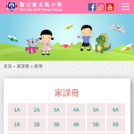
首頁
»
家課冊
»
新增
家課冊
1A
2A
3A
4A
5A
6A
1B
2B
3B
4B
5B
6B