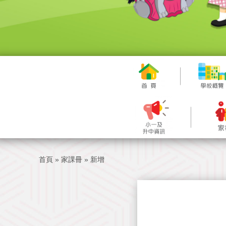
首頁
»
家課冊
»
新增