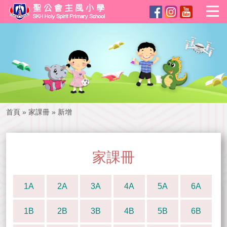
首頁
»
家課冊
»
新增
家課冊
1A
2A
3A
4A
5A
6A
1B
2B
3B
4B
5B
6B