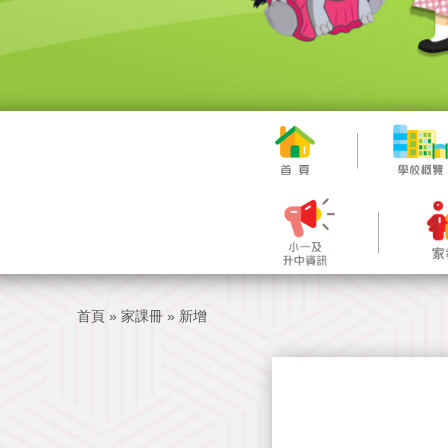
首頁
»
家課冊
»
新增