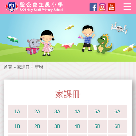
首頁
»
家課冊
»
新增
家課冊
1A
2A
3A
4A
5A
6A
1B
2B
3B
4B
5B
6B