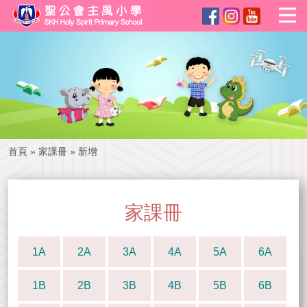
首頁
»
家課冊
»
新增
家課冊
1A
2A
3A
4A
5A
6A
1B
2B
3B
4B
5B
6B