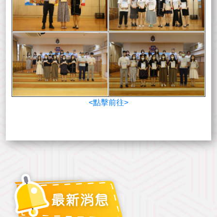
<點擊前往>