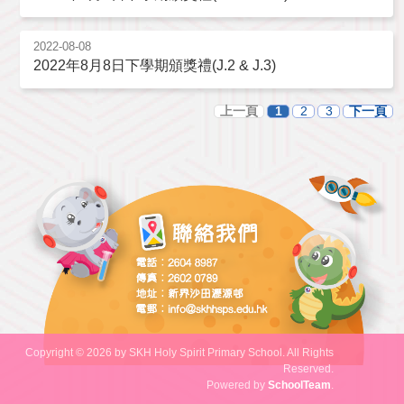
2022-08-08
2022年8月8日下學期頒獎禮(J.2 & J.3)
上一頁
1
2
3
下一頁
Copyright © 2026 by SKH Holy Spirit Primary School. All Rights
Reserved.
Powered by
SchoolTeam
.