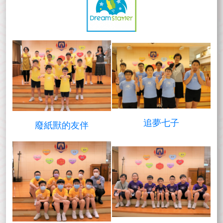
追夢七子
廢紙獸的友伴