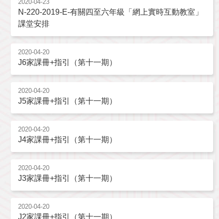
2020-04-23
N-220-2019-E-有關四至六年級「網上實時互動教室」
課堂安排
2020-04-20
J6家課冊+指引（第十一期）
2020-04-20
J5家課冊+指引（第十一期）
2020-04-20
J4家課冊+指引（第十一期）
2020-04-20
J3家課冊+指引（第十一期）
2020-04-20
J2家課冊+指引（第十一期）