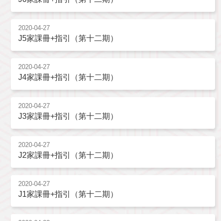
2020-04-27
J5家課冊+指引（第十二期）
2020-04-27
J4家課冊+指引（第十二期）
2020-04-27
J3家課冊+指引（第十二期）
2020-04-27
J2家課冊+指引（第十二期）
2020-04-27
J1家課冊+指引（第十二期）