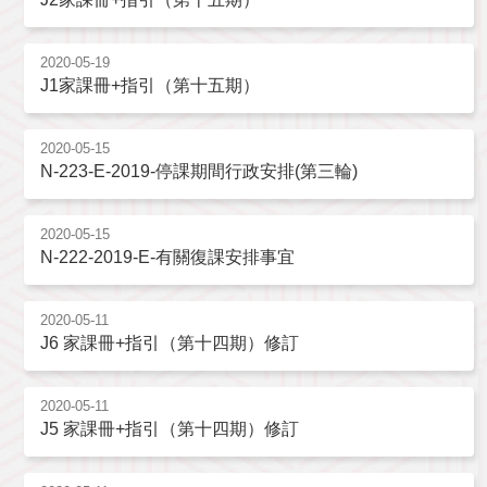
2020-05-19
J1家課冊+指引（第十五期）
2020-05-15
N-223-E-2019-停課期間行政安排(第三輪)
2020-05-15
N-222-2019-E-有關復課安排事宜
2020-05-11
J6 家課冊+指引（第十四期）修訂
2020-05-11
J5 家課冊+指引（第十四期）修訂