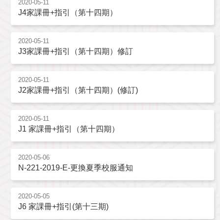
2020-05-11
J4家課冊+指引（第十四期）
2020-05-11
J3家課冊+指引（第十四期）修訂
2020-05-11
J2家課冊+指引（第十四期）(修訂)
2020-05-11
J1 家課冊+指引（第十四期）
2020-05-06
N-221-2019-E-更換夏季校服通知
2020-05-05
J6 家課冊+指引(第十三期)