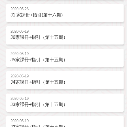
2020-05-26
J1 家課冊+指引(第十六期)
2020-05-19
J6家課冊+指引（第十五期）
2020-05-19
J5家課冊+指引（第十五期）
2020-05-19
J4家課冊+指引（第十五期）
2020-05-19
J3家課冊+指引（第十五期）
2020-05-19
J2家課冊+指引（第十五期）