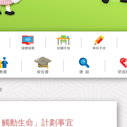
宜
關「愛．觸動生命」計劃事宜