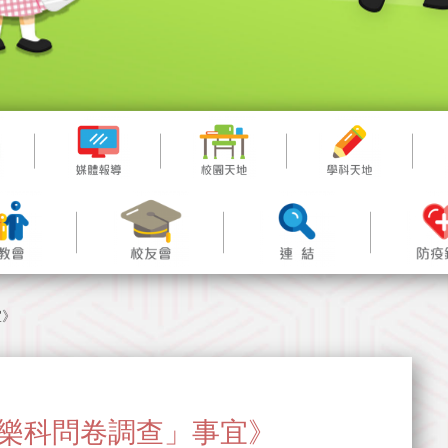
宜》
關「音樂科問卷調查」事宜》