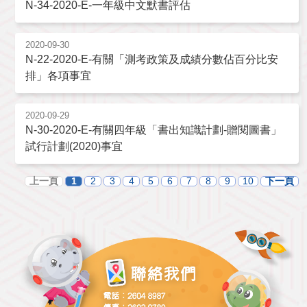
N-34-2020-E-一年級中文默書評估
2020-09-30
N-22-2020-E-有關「測考政策及成績分數佔百分比安
排」各項事宜
2020-09-29
N-30-2020-E-有關四年級「書出知識計劃-贈閱圖書」
試行計劃(2020)事宜
上一頁
1
2
3
4
5
6
7
8
9
10
下一頁